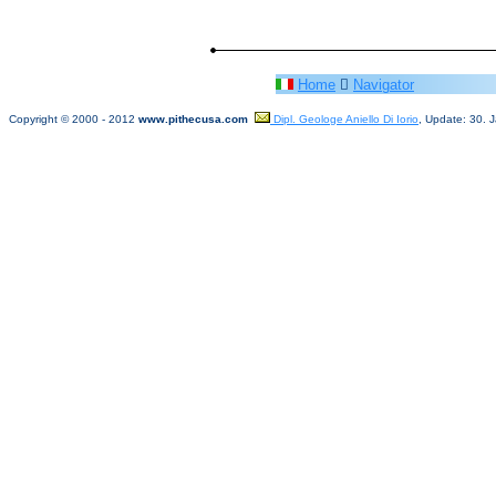
Home

Navigator
Copyright © 2000
- 20
12
www.pithecusa.com
Dipl. Geologe Aniello Di Iorio
, Update: 30. 