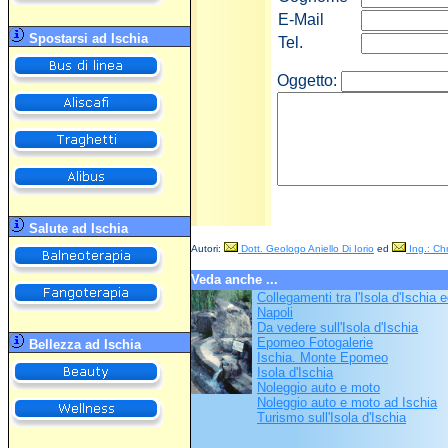
E-Mail
Spostarsi ad Ischia
Tel.
Oggetto:
Salute ad Ischia
Autori:
Dott. Geologo Aniello Di Iorio
ed
Ing.: Chr
Veda anche ...
Collegamenti tra l'Isola d'Ischia e
Napoli
Da vedere sull'Isola d'Ischia
Epomeo Fotogalerie
Bellezza ad Ischia
Ischia. Monte Epomeo
Isola d'Ischia
Noleggio auto e moto
Noleggio auto e moto ad Ischia
Turismo sull'Isola d'Ischia