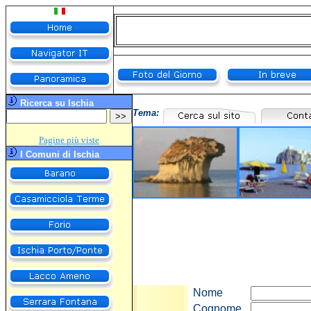
R
icerca su Ischia
Tema
:
Pagine più viste
I Comuni di Ischia
Nome
Cognome