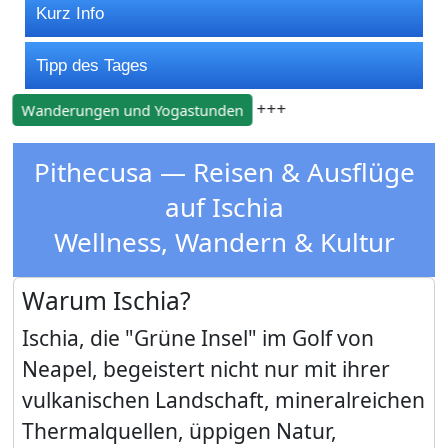
Kurz Info
Tipp des Tages
+++
Wanderungen und Yogastunden
Pithecusa — Reisen & Ausflüge
auf Ischia
Wellness, Wandern & Kultur
Warum Ischia?
Ischia, die "Grüne Insel" im Golf von
Neapel, begeistert nicht nur mit ihrer
vulkanischen Landschaft, mineralreichen
Thermalquellen, üppigen Natur,